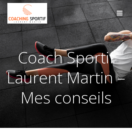
Aller
au
contenu
Coach Sportif
Laurent Martin –
Mes conseils