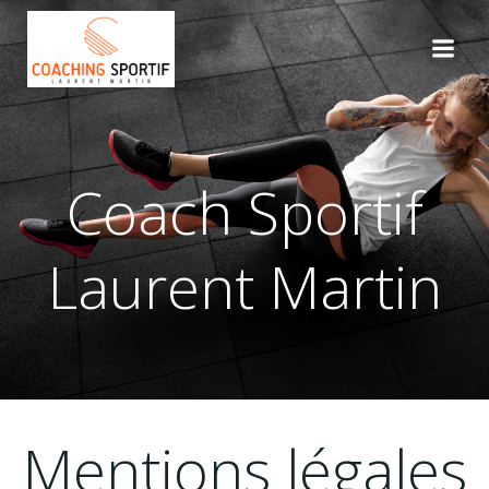
Aller
au
contenu
Coach Sportif
Laurent Martin
Mentions légales