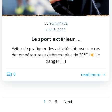
by
admin4752
mai 8, 2022
Le sport extérieur …
Éviter de pratiquer des activités intenses en cas
de températures extrêmes : plus de 30°C !
Le
danger […]
0
read more
Posts
Posts
Page
Page
Page
1
2
3
Next