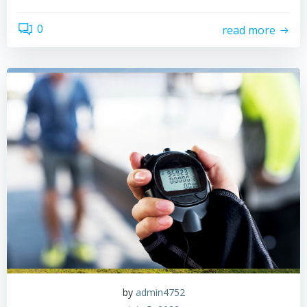
0
read more
by
admin4752