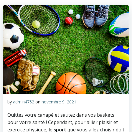
by
admin4752
on
novembre 9, 2021
Quittez votre canapé et sautez dans vos baskets
pour votre santé ! Cependant, pour allier plaisir et
exercice physique, le
sport
que vous allez choisir doit