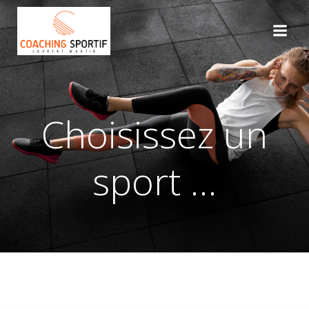
Aller
au
contenu
Choisissez un
sport …